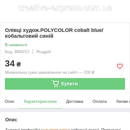
Олівці худож.POLYCOLOR cobalt blue/
кобальтовий синій
В наявності
Код: 3800/17
Роздріб
34
₴
Мінімальна сума замовлення на сайті — 200 ₴
Купити
Опис
Характеристики
Доставка
Оплата
Умови 
Опис
Художні професійні
кольорові олівці
найвищої якості. Призначені