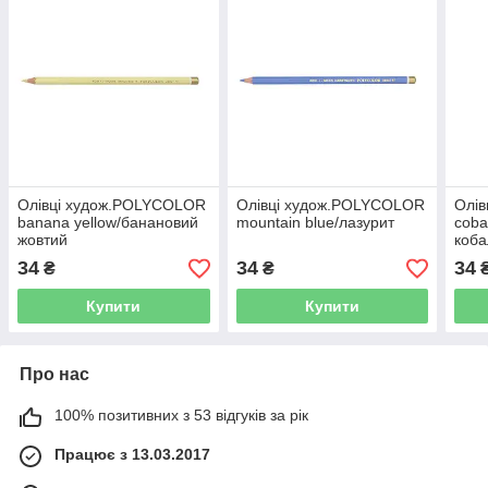
Олівці худож.POLYCOLOR
Олівці худож.POLYCOLOR
Олі
banana yellow/банановий
mountain blue/лазурит
coba
жовтий
коба
34
34
34
₴
₴
Купити
Купити
Про нас
100% позитивних з 53 відгуків за рік
Працює з 13.03.2017