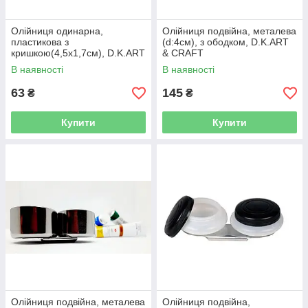
Олійниця одинарна,
Олійниця подвійна, металева
пластикова з
(d:4см), з ободком, D.K.ART
кришкою(4,5х1,7см), D.K.ART
& CRAFT
& CRAFT
В наявності
В наявності
63
145
₴
₴
Купити
Купити
Олійниця подвійна, металева
Олійниця подвійна,