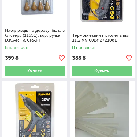
Набір різців по дереву, 6шт., в
блістері, (11531), кор. ручка
Термоклеєвий пістолет з вкл.
D.K.ART & CRAFT
11,2 мм 60Вт 2721081
В наявності
В наявності
359
388
₴
₴
Купити
Купити