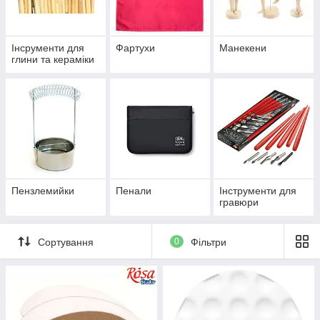
Інсрументи для
Фартухи
Манекени
глини та кераміки
Пензлемийки
Пенали
Інструменти для
гравюри
Сортування
0
Фільтри