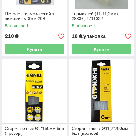
Пістолет термоклеєвий з
Термоклей (11-11,2мм)
вимикачем 8мм 20Вт
28836, 2711022
В наявності
В наявності
210
10
₴
₴/упаковка
Купити
Купити
Стержні клеєві Ø8*150мм 6шт
Стержні клеєві Ø11,2*200мм
(прозорі)
6шт (прозорі)