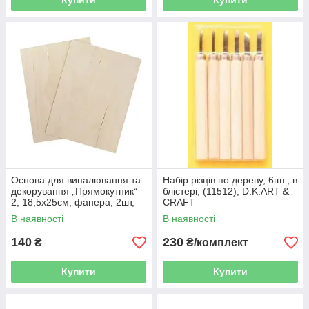
Купити
Купити
Основа для випалювання та
Набір різців по дереву, 6шт., в
декорування „Прямокутник“
блістері, (11512), D.K.ART &
2, 18,5х25см, фанера, 2шт,
CRAFT
ROSA TALENT
В наявності
В наявності
140
230
₴
₴/комплект
Купити
Купити