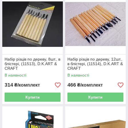
Набір різців по дереву, 8шт., в
Набір різців по дереву, 12шт.,
блістері, (11513), D.K.ART &
в блістері, (11514), D.K.ART &
CRAFT
CRAFT
В наявності
В наявності
314
466
₴/комплект
₴/комплект
Купити
Купити