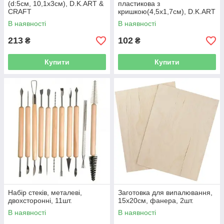
(d:5см, 10,1х3см), D.K.ART &
пластикова з
CRAFT
кришкою(4,5х1,7см), D.K.ART
& CRAFT
В наявності
В наявності
213
102
₴
₴
Купити
Купити
Набір стеків, металеві,
Заготовка для випалювання,
двохсторонні, 11шт.
15x20см, фанера, 2шт.
В наявності
В наявності