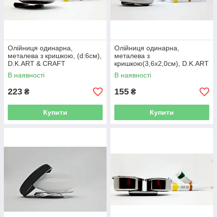
Олійниця одинарна,
Олійниця одинарна,
металева з кришкою, (d:6cм),
металева з
D.K.ART & CRAFT
кришкою(3,6х2,0см), D.K.ART
& CRAFT
В наявності
В наявності
223
155
₴
₴
Купити
Купити