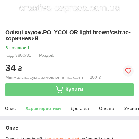
Олівці худож.POLYCOLOR light brown/світло-
коричневий
В наявності
Код: 3800/31
Роздріб
34
₴
Мінімальна сума замовлення на сайті — 200 ₴
Купити
Опис
Характеристики
Доставка
Оплата
Умови 
Опис
Художні професійні
кольорові олівці
найвищої якості.