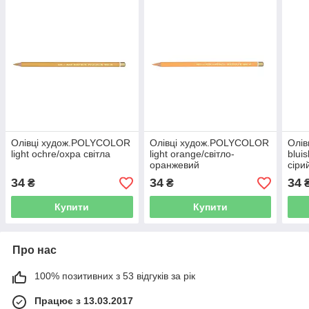
Олівці худож.POLYCOLOR
Олівці худож.POLYCOLOR
Олі
light ochre/охра світла
light orange/світло-
blui
оранжевий
сіри
34
34
34
₴
₴
Купити
Купити
Про нас
100% позитивних з 53 відгуків за рік
Працює з 13.03.2017