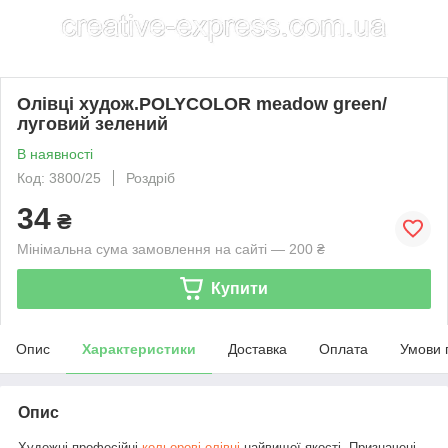
Олівці худож.POLYCOLOR meadow green/
луговий зелений
В наявності
Код: 3800/25
Роздріб
34
₴
Мінімальна сума замовлення на сайті — 200 ₴
Купити
Опис
Характеристики
Доставка
Оплата
Умови 
Опис
Художні професійні
кольорові олівці
найвищої якості. Призначені