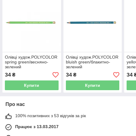
Олівці худож.POLYCOLOR
Олівці худож.POLYCOLOR
Олі
spring green/весняно-
bluish green/блакитно-
yell
зелений
зелений
зел
34
34
34
₴
₴
Купити
Купити
Про нас
100% позитивних з 53 відгуків за рік
Працює з 13.03.2017