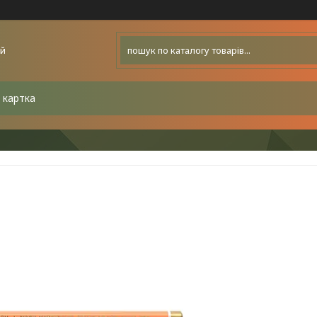
ей
 картка