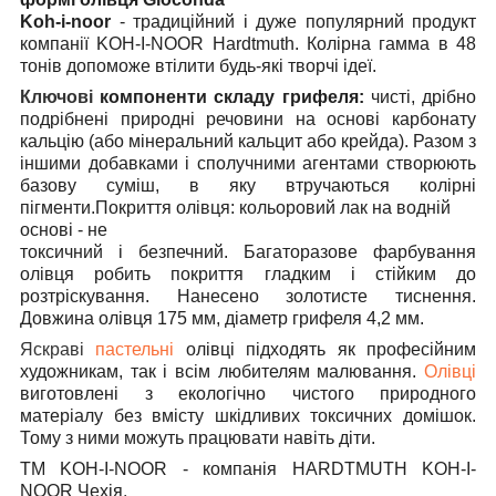
Koh
-
i
-
noor
-
традиційний
і
дуже
популярний
продукт
компанії
KOH
-
I
-
NOOR Hardtmuth
.
Колірна
гамма
в
48
тонів
допоможе
втілити
будь-які
творчі
ідеї
.
Ключові
компоненти
складу
грифеля
:
чисті
,
дрібно
подрібнені
природні
речовини
на
основі
карбонату
кальцію
(
або
мінеральний
кальцит
або
крейда
)
.
Разом
з
іншими
добавками
і
сполучними
агентами
створюють
базову
суміш
,
в
яку
втручаються
колірні
пігменти
.
Покриття
олівця
:
кольоровий
лак
на
водній
основі
-
не
токсичний
і
безпечний
.
Багаторазове
фарбування
олівця
робить
покриття
гладким
і
стійким
до
розтріскування
.
Нанесено
золотисте
тиснення
.
Довжина
олівця
175
мм
,
діаметр
грифеля
4,2
мм
.
Яскраві
пастельні
олівці
підходять
як
професійним
художникам
,
так
і
всім
любителям
малювання
.
Олівці
виготовлені
з
екологічно
чистого
природного
матеріалу
без
вмісту шкідливих
токсичних
домішок
.
Тому
з
ними
можуть
працювати
навіть
діти
.
ТМ
KOH
-
I
-
NOOR
-
компанія
HARDTMUTH KOH
-
I
-
NOOR
Чехія
.