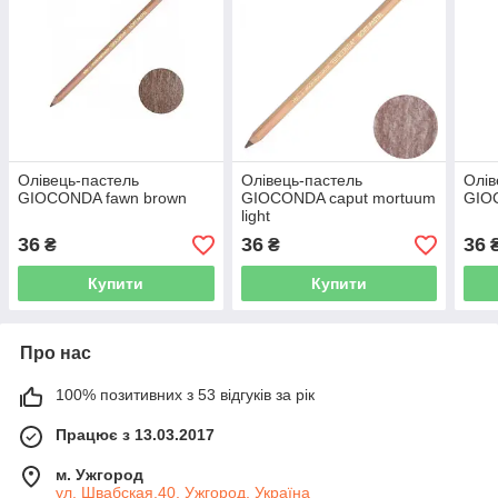
Олівець-пастель
Олівець-пастель
Олів
GIOCONDA fawn brown
GIOCONDA caput mortuum
GIO
light
36
36
36
₴
₴
Купити
Купити
Про нас
100% позитивних з 53 відгуків за рік
Працює з 13.03.2017
м. Ужгород
ул. Швабская,40, Ужгород, Україна