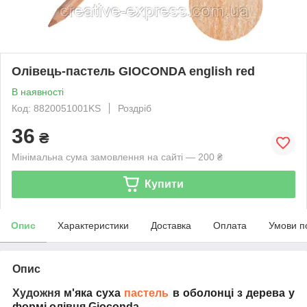
Олівець-пастель GIOCONDA english red
В наявності
Код: 8820051001KS
Роздріб
36
₴
Мінімальна сума замовлення на сайті — 200 ₴
Купити
Опис
Характеристики
Доставка
Оплата
Умови п
Опис
Художня
м'яка
суха
пастель
в
оболонці
з
дерева
у
формі
олівця
Gioconda