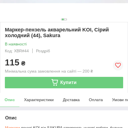
Маркер-пензель акварельний KOI, Сірий
холодний (44), Sakura
В наявності
Код: XBR#44
Роздріб
115
₴
Мінімальна сума замовлення на сайті — 200 ₴
Купити
Опис
Характеристики
Доставка
Оплата
Умови п
Опис
Маркери
-пензлі KOI від SAKURA створюють чудові роботи, будучи