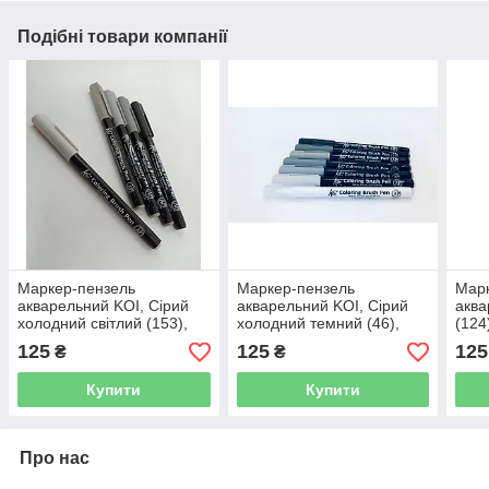
Подібні товари компанії
Маркер-пензель
Маркер-пензель
Мар
акварельний KOI, Сірий
акварельний KOI, Сірий
аква
холодний світлий (153),
холодний темний (46),
(124
Sakura
Sakura
125
125
125
₴
₴
Купити
Купити
Про нас