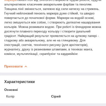
альтернативою класичним акварельним фарбам та пензлям.
Товщина лінії змінюється, залежно від сили натиску на стрижень.
Гнучкий нейлоновий пензель маркера дуже стійкий, та швидко
повертається до початкової форми. Маркери на водній основі,
легко змішуються між собою, і створюють делікатне нашарування
кольорів. Можна розмивати водою. При роботі із блендером можна
досягнути плавного переходу кольору і створити ідеальний
градієнт. Найкращий результат проявляється на цупкому папері -
гладкому або акварельному, але не на глянцевому. Для
ілюстрацій, скетчів, технічного рисунку (для архітекторів),
журналінгу, друку із резиновими штампами, в техніках манга,
комікси, мультиплікації, скрапбукінг та кардмейкінг.
Приховати
Характеристики
Основні
Колір
Сірий