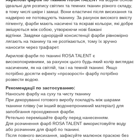
ідеальні для розпису світлих та темних тканин різного складу,
в тому числі шкіри і замші. Вони еластичні після висихання та
надмірно не потовщують тканину. За рахунок високого вмісту
пігменту, фарби мають насичені та яскраві кольори, які добре
змішуються між собою, утворюючи нові бажані
відтінки. Завдяки однорідній консистенції фарби рівномірно
лягають на тканину та не розтікаються, тому їх зручно
наносити через трафарет.
Акрилові фарби по тканині ROSA TALENT є
високопокривними, за рахунок цього будь-який колір виглядає
насиченим, як на світлій, так і на темній тканині. Якщо
потрібно досягти ефекту «прозорості» фарбу потрібно
розвести водою.
Рекомендації по застосуванню:
Наносьте фарбу на суху та чисту тканину
При декоруванні готового виробу покладіть між шарами
тканини плівку (чи інший водонепроникний матеріал) для
запобігання проходження фарби.
Ретельно перемішайте фарбу перед нанесенням.
Для розчинення фарб ROSA TALENT використовуйте воду
або розчинник для фарб по тканині.
Після повного висихання, зафіксуйте малюнок праскою без