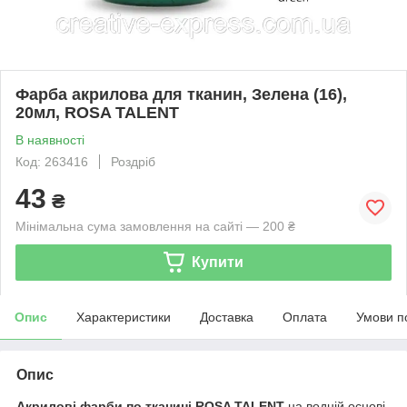
Фарба акрилова для тканин, Зелена (16),
20мл, ROSA TALENT
В наявності
Код: 263416
Роздріб
43
₴
Мінімальна сума замовлення на сайті — 200 ₴
Купити
Опис
Характеристики
Доставка
Оплата
Умови п
Опис
Акрилові фарби по тканині ROSA TALENT
на водній основі