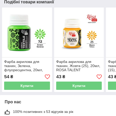
Подібні товари компанії
Фарба акрилова для
Фарба акрилова для
Фарб
тканин, Зелена,
тканин, Жовта (25), 20мл,
ткан
флуоресцентна, 20мл,
ROSA TALENT
(15)
ROSA TALENT
54
43
43
₴
₴
Купити
Купити
Про нас
100% позитивних з 53 відгуків за рік