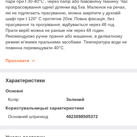
пари при t 30-40°С , через папір або бавовняну тканину. Час
пропрасовування однієї ділянки від 5хв. Малюнок на речах,
які не підлягають прасуванню, можна закріпити у духовій
шафі при t 120° С протягом 20хв. Повна фіксація, без
прасування та прогрівання, відбувається через 48 год.
Прати виріб можна не раніше ніж через 48 годин.
Рекомендуємо ручне прання або машинне, в делікатному
режимі м'якими пральними засобами. Температура води не
повинна перевищувати 40°С.
Приховати
Характеристики
Основні
Колір
Зелений
Користувальницькі характеристики
Основний штрихкод
4823098505372