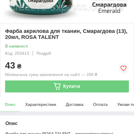
Фарба акрилова для тканин, Смарагдова (13),
20мл, ROSA TALENT
В наявності
Код: 263413
Роздріб
43
₴
Мінімальна сума замовлення на сайті — 200 ₴
Купити
Опис
Характеристики
Доставка
Оплата
Умови п
Опис
Фарби для тканин ROSA TALENT – високопігментовані