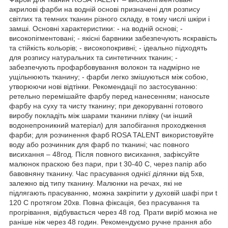
акрилові фарби на водній основі призначені для розпису
світлих та темних тканин різного складу, в тому числі шкіри і
замші. Основні характеристики: - на водній основі; -
високопігментовані; - якісні барвники забезпечують яскравість
та стійкість кольорів; - високопокривні; - ідеально підходять
для розпису натуральних та синтетичних тканин; -
забезпечують профарбовування волокон та надмірно не
ущільнюють тканину; - фарби легко змішуються між собою,
утворюючи нові відтінки. Рекомендації по застосуванню:
ретельно перемішайте фарбу перед нанесенням; наносьте
фарбу на суху та чисту тканину; при декоруванні готового
виробу покладіть між шарами тканини плівку (чи інший
водонепроникний матеріал) для запобігання проходження
фарби; для розчинення фарб ROSA TALENT використовуйте
воду або розчинник для фарб по тканині; час повного
висихання – 48год. Після повного висихання, зафіксуйте
малюнок праскою без пари, при t 30-40 С, через папір або
бавовняну тканину. Час прасування однієї ділянки від 5хв,
залежно від типу тканину. Малюнки на речах, які не
підлягають прасуванню, можна закріпити у духовій шафі при t
120 С протягом 20хв. Повна фіксація, без прасування та
прогрівання, відбувається через 48 год. Прати виріб можна не
раніше ніж через 48 годин. Рекомендуємо ручне прання або