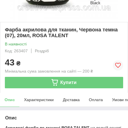
Фарба акрилова для тканин, Червона темна
(07), 20мл, ROSA TALENT
В наявності
Код: 263407
Роздріб
43
₴
Мінімальна сума замовлення на сайті — 200 ₴
Купити
Опис
Характеристики
Доставка
Оплата
Умови п
Опис
Акрилові фарби по тканині ROSA TALENT
на водній основі