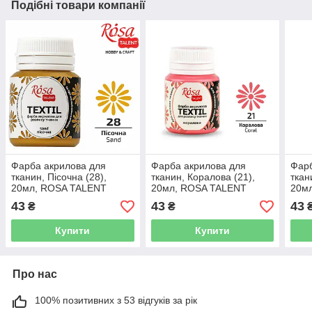
Подібні товари компанії
Фарба акрилова для
Фарба акрилова для
Фарб
тканин, Пісочна (28),
тканин, Коралова (21),
ткан
20мл, ROSA TALENT
20мл, ROSA TALENT
20м
43
43
43
₴
₴
Купити
Купити
Про нас
100% позитивних з 53 відгуків за рік