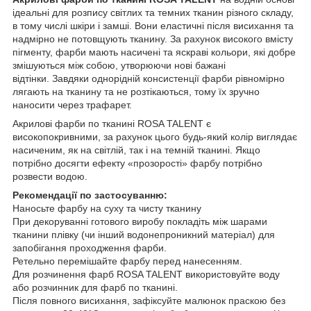
ідеальні для розпису світлих та темних тканин різного складу,
в тому числі шкіри і замші. Вони еластичні після висихання та
надмірно не потовщують тканину. За рахунок високого вмісту
пігменту, фарби мають насичені та яскраві кольори, які добре
змішуються між собою, утворюючи нові бажані
відтінки. Завдяки однорідній консистенції фарби рівномірно
лягають на тканину та не розтікаються, тому їх зручно
наносити через трафарет.
Акрилові фарби по тканині ROSA TALENT є
високопокривними, за рахунок цього будь-який колір виглядає
насиченим, як на світлій, так і на темній тканині. Якщо
потрібно досягти ефекту «прозорості» фарбу потрібно
розвести водою.
Рекомендації по застосуванню:
Наносьте фарбу на суху та чисту тканину
При декоруванні готового виробу покладіть між шарами
тканини плівку (чи інший водонепроникний матеріал) для
запобігання проходження фарби.
Ретельно перемішайте фарбу перед нанесенням.
Для розчинення фарб ROSA TALENT використовуйте воду
або розчинник для фарб по тканині.
Після повного висихання, зафіксуйте малюнок праскою без