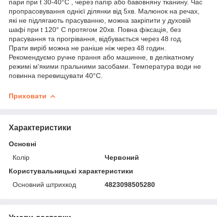
пари при t 30-40°С , через папір або бавовняну тканину. Час
пропрасовування однієї ділянки від 5хв. Малюнок на речах,
які не підлягають прасуванню, можна закріпити у духовій
шафі при t 120° С протягом 20хв. Повна фіксація, без
прасування та прогрівання, відбувається через 48 год.
Прати виріб можна не раніше ніж через 48 годин.
Рекомендуємо ручне прання або машинне, в делікатному
режимі м'якими пральними засобами. Температура води не
повинна перевищувати 40°С.
Приховати
Характеристики
Основні
Колір
Червоний
Користувальницькі характеристики
Основний штрихкод
4823098505280