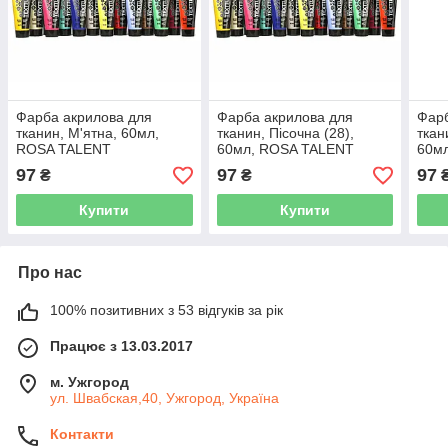
Фарба акрилова для
Фарба акрилова для
Фарб
тканин, М'ятна, 60мл,
тканин, Пісочна (28),
ткан
ROSA TALENT
60мл, ROSA TALENT
60м
97
97
97
₴
₴
Купити
Купити
Про нас
100% позитивних з 53 відгуків за рік
Працює з 13.03.2017
м. Ужгород
ул. Швабская,40, Ужгород, Україна
Контакти