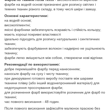
фарби на водній основі призначені для розпису світлих і
темних тканин різного складу, в тому числі шкіри і замшу.
Основні характеристики:
на водній основі;
високопігментні;
якісні фарбники забезпечують яскравість і стійкість кольору;
мають хороші покривні властивості
ідеально підходять для розпису натуральних і синтетичних
тканин;
забезпечують фарбування волокон і надмірно не ущільнюють
тканину;
фарби легко змішуються між собою, створюючи нові відтінки.
Рекомендації по використанню:
добре перемішайте фарбу перед нанесенням;
наносьте фарбу на суху і чисту тканину;
при декоруванні готового виробу поставте між шарами
тканини плівку (або інший водонепроникний матеріал) для
недопущення просочування фарби;
для розчинення фарб використовуйте розчинник для фарб по
тканині;
час повного висихання - 48 годин.
Після повного висихання зафіксуйте малюнок праскою без