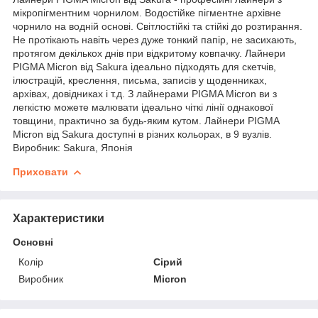
мікропігментним чорнилом. Водостійке пігментне архівне
чорнило на водній основі. Світлостійкі та стійкі до розтирання.
Не протікають навіть через дуже тонкий папір, не засихають,
протягом декількох днів при відкритому ковпачку. Лайнери
PIGMA Micron від Sakura ідеально підходять для скетчів,
ілюстрацій, креслення, письма, записів у щоденниках,
архівах, довідниках і т.д. З лайнерами PIGMA Micron ви з
легкістю можете малювати ідеально чіткі лінії однакової
товщини, практично за будь-яким кутом. Лайнери PIGMA
Micron від Sakura доступні в різних кольорах, в 9 вузлів.
Виробник: Sakura, Японія
Приховати
Характеристики
Основні
Колір
Сірий
Виробник
Micron