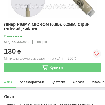
Лінер PIGMA MICRON (0.05), 0,2мм, Сірий,
Світлий, Sakura
В наявності
Код: XSDK00542
Роздріб
130
₴
Мінімальна сума замовлення на сайті — 200 ₴
Купити
Опис
Характеристики
Доставка
Оплата
Умови п
Опис
Лайнери PIGMA Micron від Sakura - професійні лайнери з