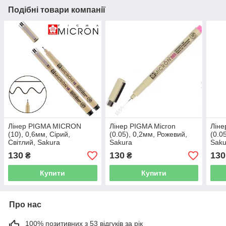
Подібні товари компанії
Лінер PIGMA MICRON
Лінер PIGMA Micron
Ліне
(10), 0,6мм, Сірий,
(0.05), 0,2мм, Рожевий,
(0.0
Світлий, Sakura
Sakura
Saku
130
130
130
₴
₴
Купити
Купити
Про нас
100% позитивних з 53 відгуків за рік