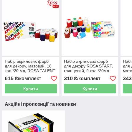
Набір акрилових фарб
Набір акрилових фарб
Набі
для декору, матовий, 18
для декору ROSA START,
для 
кол.*20 мл, ROSA TALENT
глянцевий, 9 кол.*20мл
мато
615
310
343
₴/комплект
₴/комплект
Купити
Купити
Акційні пропозиції та новинки