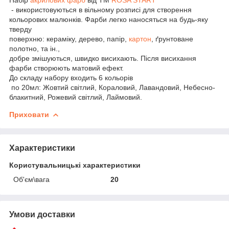
- використовуються в вільному розписі для створення
кольорових малюнків. Фарби легко наносяться на будь-яку
тверду
поверхню: кераміку, дерево, папір,
картон
, ґрунтоване
полотно, та ін.,
добре змішуються, швидко висихають. Після висихання
фарби створюють матовий ефект.
До складу набору входить 6 кольорів
по 20мл: Жовтий світлий, Кораловий, Лавандовий, Небесно-
блакитний, Рожевий світлий, Лаймовий.
Приховати
Характеристики
Користувальницькі характеристики
Об'єм\вага
20
Умови доставки