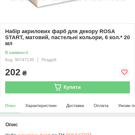
Набір акрилових фарб для декору ROSA
START, матовий, пастельні кольори, 6 кол.* 20
мл
В наявності
Код: 90747130
Роздріб
202
₴
Купити
Опис
Характеристики
Доставка
Оплата
Умови п
Опис
Набір
акрилових фарб
від ТМ
ROSA START