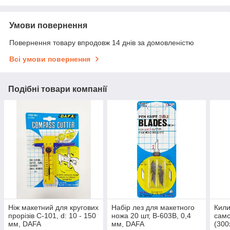
Умови повернення
Повернення товару впродовж 14 днів за домовленістю
Всі умови повернення
Подібні товари компанії
Ніж макетний для кругових
Набір лез для макетного
Кил
прорізів C-101, d: 10 - 150
ножа 20 шт, В-603В, 0,4
само
мм, DAFA
мм, DAFA
(300