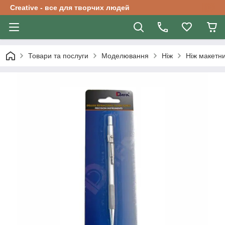
Creative - все для творчих людей
Товари та послуги
Моделювання
Ніж
Ніж макетни