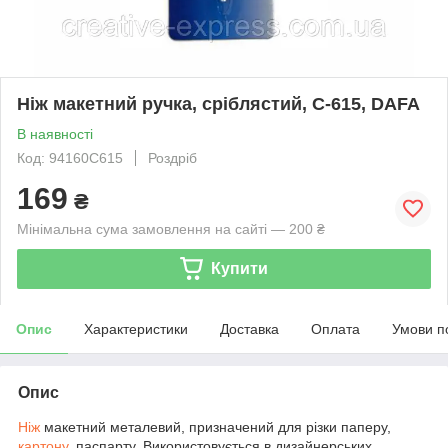
Ніж макетний ручка, сріблястий, C-615, DAFA
В наявності
Код: 94160C615
Роздріб
169
₴
Мінімальна сума замовлення на сайті — 200 ₴
Купити
Опис
Характеристики
Доставка
Оплата
Умови п
Опис
Ніж
макетний металевий, призначений для різки паперу,
картону
, паспарту. Використовується в дизайнерських