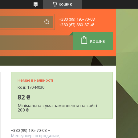
Кошик
+380 (99) 195-70-08
+380 (67) 880-87-45
Кошик
Немає в наявності
Код:
17044030
82 ₴
Мінімальна сума замовлення на сайті —
200 ₴
+380 (99) 195-70-08
Менеджер по продажам,