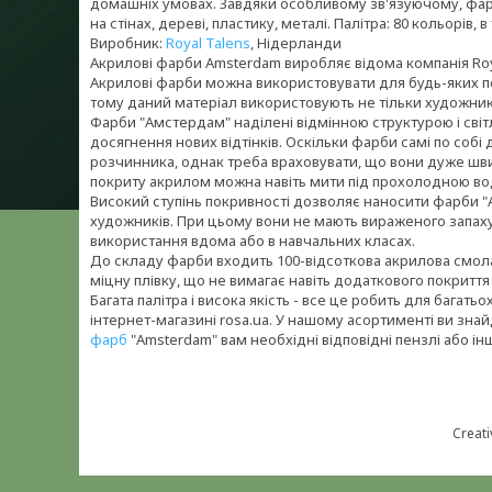
домашніх умовах. Завдяки особливому зв'язуючому, фарби
на стінах, дереві, пластику, металі. Палітра: 80 кольорів, в 
Виробник:
Royal Talens
, Нідерланди
Акрилові фарби Amsterdam виробляє відома компанія Royal
Акрилові фарби можна використовувати для будь-яких пове
тому даний матеріал використовують не тільки художники,
Фарби "Амстердам" наділені відмінною структурою і світл
досягнення нових відтінків. Оскільки фарби самі по собі
розчинника, однак треба враховувати, що вони дуже шви
покриту акрилом можна навіть мити під прохолодною во
Високий ступінь покривності дозволяє наносити фарби "
художників. При цьому вони не мають вираженого запаху,
використання вдома або в навчальних класах.
До складу фарби входить 100-відсоткова акрилова смола 
міцну плівку, що не вимагає навіть додаткового покриття
Багата палітра і висока якість - все це робить для бага
інтернет-магазині rosa.ua. У нашому асортименті ви зн
фарб
"Amsterdam" вам необхідні відповідні пензлі або інш