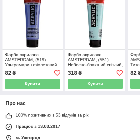
Фарба акрилова
Фарба акрилова
Фар
AMSTERDAM, (519)
AMSTERDAM, (551)
AMS
Ультрамарин фіолетовий
Небесно-блактний світлий,
Тита
світлий, 20 мл, Royal
120 мл, Royal Talens
мл, 
82
318
82
₴
₴
Talens
Купити
Купити
Про нас
100% позитивних з 53 відгуків за рік
Працює з 13.03.2017
м. Ужгород