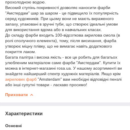
прохолодною водою.
Високий ступінь покривності дозволяє наносити фарби
"Амстердам" шар за шаром - це підвищило їх популярність
серед художників. При цьому вони не мають вираженого
запаху, упаковані в зручні туби, що створює ідеальні умови
для використання вдома або в навчальних класах.
До складу фарби входить 100-відсоткова акрилова смола (в
ролі сполучного елемента), тому, після висихання, фарба
утворює міцну плівку, що не вимагає навіть додаткового
покриття лаком.
Багата палітра і висока якість - все це робить для багатьох
улюбленим матеріалом саме фарби "Амстердам". Купити їх
можна в інтернет-магазині rosa.ua. У нашому асортименті ви
знайдете найширший спектр художніх матеріалів. Якщо крім
акрилових фарб
"Amsterdam" вам необхідні відповідні пензлі
або інші супутні товари - ласкаво просимо!
Приховати
Характеристики
Основні