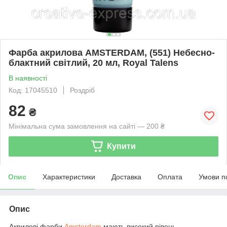
Фарба акрилова AMSTERDAM, (551) Небесно-
блактний світлий, 20 мл, Royal Talens
В наявності
Код: 17045510
Роздріб
82
₴
Мінімальна сума замовлення на сайті — 200 ₴
Купити
Опис
Характеристики
Доставка
Оплата
Умови п
Опис
Акрилові фарби
Amsterdam
мають високий рівень