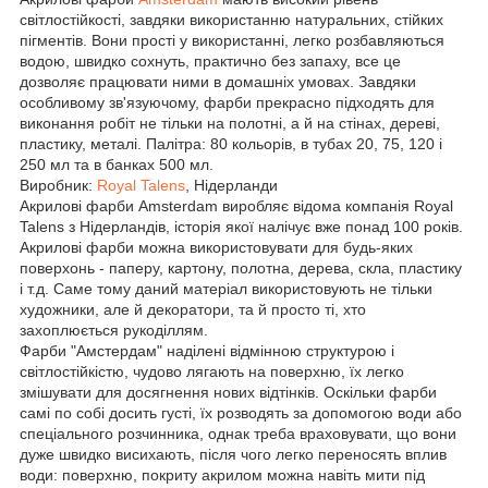
світлостійкості, завдяки використанню натуральних, стійких
пігментів. Вони прості у використанні, легко розбавляються
водою, швидко сохнуть, практично без запаху, все це
дозволяє працювати ними в домашніх умовах. Завдяки
особливому зв'язуючому, фарби прекрасно підходять для
виконання робіт не тільки на полотні, а й на стінах, дереві,
пластику, металі. Палітра: 80 кольорів, в тубах 20, 75, 120 і
250 мл та в банках 500 мл.
Виробник:
Royal Talens
, Нідерланди
Акрилові фарби Amsterdam виробляє відома компанія Royal
Talens з Нідерландів, історія якої налічує вже понад 100 років.
Акрилові фарби можна використовувати для будь-яких
поверхонь - паперу, картону, полотна, дерева, скла, пластику
і т.д. Саме тому даний матеріал використовують не тільки
художники, але й декоратори, та й просто ті, хто
захоплюється рукоділлям.
Фарби "Амстердам" наділені відмінною структурою і
світлостійкістю, чудово лягають на поверхню, їх легко
змішувати для досягнення нових відтінків. Оскільки фарби
самі по собі досить густі, їх розводять за допомогою води або
спеціального розчинника, однак треба враховувати, що вони
дуже швидко висихають, після чого легко переносять вплив
води: поверхню, покриту акрилом можна навіть мити під