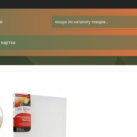
ей
 картка