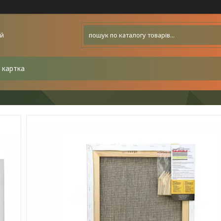
ей
 картка