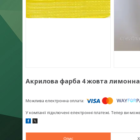
Акрилова фарба 4 жовта лимонна,
У компанії підключені електронні платежі. Тепер ви мож
Опис
Х