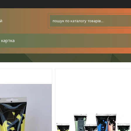
ей
 картка