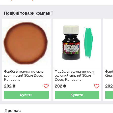
Подібні товари компанії
Фарба вітражна по склу
Фарба вітражна по склу
Фарб
коричневий 30мл Deco,
зелений світлий 30мл
біла
Renesans
Deco, Renesans
202
202
202
₴
₴
Купити
Купити
Про нас