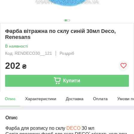
Фарба вітражна по склу синій 30мл Deco,
Renesans
В наявності
Код: RENDECO30__121
Роздріб
202
₴
Купити
Опис
Характеристики
Доставка
Оплата
Умови п
Опис
Фарба для розпису по склу
DECO
30 мл