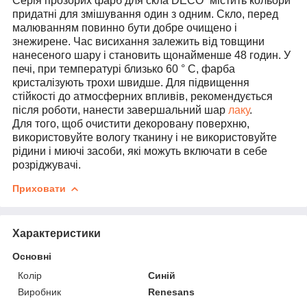
Серія прозорих фарб для скла DECO` містить кольори
придатні для змішування один з одним. Скло, перед
малюванням повинно бути добре очищено і
знежирене. Час висихання залежить від товщини
нанесеного шару і становить щонайменше 48 годин. У
печі, при температурі близько 60 ° C, фарба
кристалізують трохи швидше. Для підвищення
стійкості до атмосферних впливів, рекомендується
після роботи, нанести завершальний шар
лаку
.
Для того, щоб очистити декоровану поверхню,
використовуйте вологу тканину і не використовуйте
рідини і миючі засоби, які можуть включати в себе
розріджувачі.
Приховати
Характеристики
Основні
Колір
Синій
Виробник
Renesans