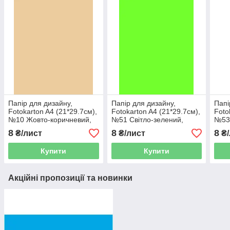
Папір для дизайну,
Папір для дизайну,
Папі
Fotokarton A4 (21*29.7см),
Fotokarton A4 (21*29.7см),
Foto
№10 Жовто-коричневий,
№51 Світло-зелений,
№53
300г\м2, Folia
300г\м2, Folia
300г
8
8
8
₴/лист
₴/лист
₴/
Купити
Купити
Акційні пропозиції та новинки