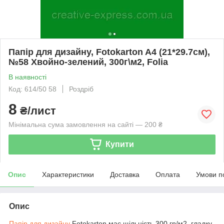
Папір для дизайну, Fotokarton A4 (21*29.7см),
№58 Хвойно-зелений, 300г\м2, Folia
В наявності
Код: 614/50 58
Роздріб
8
₴/лист
Мінімальна сума замовлення на сайті — 200 ₴
Купити
Опис
Характеристики
Доставка
Оплата
Умови п
Опис
Папір для дизайну
Fotokarton має щільність 300 гр/м2, гладку,