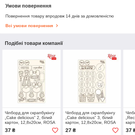
Умови повернення
Повернення товару впродовж 14 днів за домовленістю
Всі умови повернення
Подібні товари компанії
Чіпборд для скрапбукінгу
Чіпборд для скрапбукінгу
Чіпб
„Cake delicious“ 2, білий
„Cake delicious“ 3, білий
„Rec
картон, 12,8х20см, ROSA
картон, 12,8х20см, ROSA
карт
TALENT
TALENT
TAL
37
27
37
₴
₴