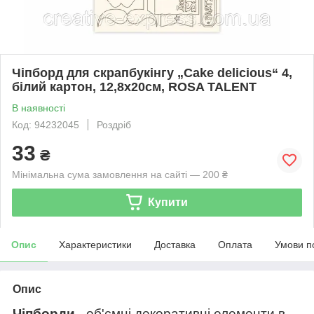
Чіпборд для скрапбукінгу „Cake delicious“ 4,
білий картон, 12,8х20см, ROSA TALENT
В наявності
Код: 94232045
Роздріб
33
₴
Мінімальна сума замовлення на сайті — 200 ₴
Купити
Опис
Характеристики
Доставка
Оплата
Умови п
Опис
Чіпборди
- об'ємні декоративні елементи в