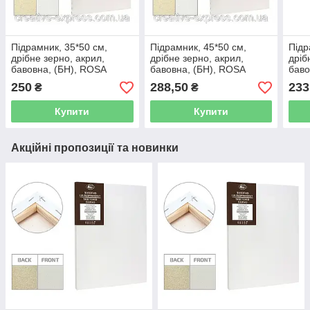
Підрамник, 35*50 см,
Підрамник, 45*50 см,
Підр
дрібне зерно, акрил,
дрібне зерно, акрил,
дріб
бавовна, (БН), ROSA
бавовна, (БН), ROSA
баво
Studio
Studio
Stud
250
288,50
233
₴
₴
Купити
Купити
Акційні пропозиції та новинки