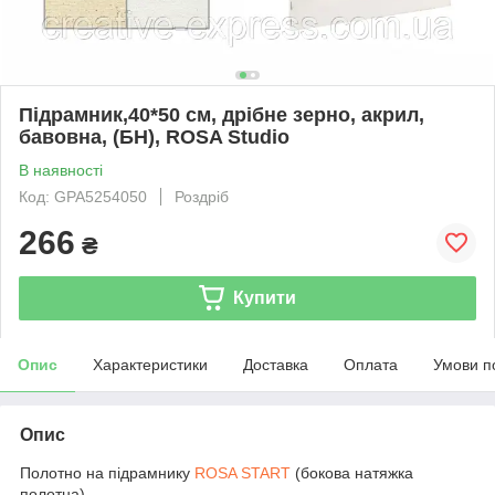
Підрамник,40*50 см, дрібне зерно, акрил,
бавовна, (БН), ROSA Studio
В наявності
Код: GPA5254050
Роздріб
266
₴
Купити
Опис
Характеристики
Доставка
Оплата
Умови п
Опис
Полотно на підрамнику
ROSA START
(бокова натяжка
полотна)