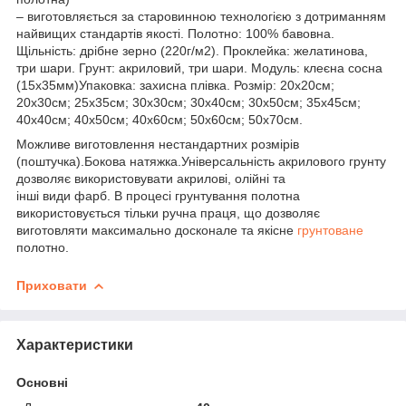
– виготовляється за старовинною технологією з дотриманням
найвищих стандартів якості. Полотно: 100% бавовна.
Щільність: дрібне зерно (220г/м2). Проклейка: желатинова,
три шари. Грунт: акриловий, три шари. Модуль: клеєна сосна
(15х35мм)Упаковка: захисна плівка. Розмір: 20х20см;
20х30см; 25х35см; 30х30см; 30х40см; 30х50см; 35х45см;
40х40см; 40х50см; 40х60см; 50х60см; 50х70см.
Можливе виготовлення нестандартних розмірів
(поштучка).Бокова натяжка.Універсальність акрилового грунту
дозволяє використовувати акрилові, олійні та
інші види фарб. В процесі грунтування полотна
використовується тільки ручна праця, що дозволяє
виготовляти максимально досконале та якісне
грунтоване
полотно.
Приховати
Характеристики
Основні