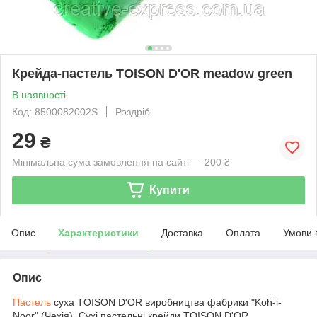
Крейда-пастель TOISON D'OR meadow green
В наявності
Код: 8500082002S
Роздріб
29
₴
Мінімальна сума замовлення на сайті — 200 ₴
Купити
Опис
Характеристики
Доставка
Оплата
Умови 
Опис
Пастель
суха TOISON D'OR виробництва фабрики "Koh-i-
Noor" (Чехія).
Сухі пастельні крейди TOISON D'OR