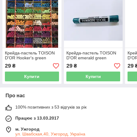
Крейда-пастель TOISON
Крейда-пастель TOISON
Кре
D'OR Hooker's green
D'OR emerald green
D'OR
29
29
29
₴
₴
Купити
Купити
Про нас
100% позитивних з 53 відгуків за рік
Працює з 13.03.2017
м. Ужгород
ул. Швабская,40, Ужгород, Україна