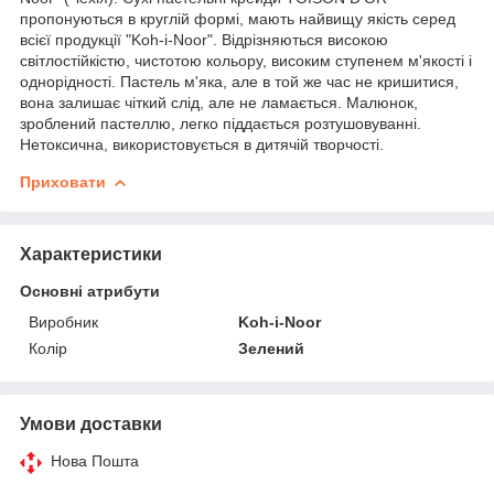
пропонуються в круглій формі, мають найвищу якість серед
всієї продукції "Koh-i-Noor".
Відрізняються високою
світлостійкістю, чистотою кольору, високим ступенем м'якості і
однорідності.
Пастель м'яка, але в той же час не кришитися,
вона залишає чіткий слід, але не ламається.
Малюнок,
зроблений пастеллю, легко піддається розтушовуванні.
Нетоксична, використовується в дитячій творчості.
Приховати
Характеристики
Основні атрибути
Виробник
Koh-i-Noor
Колір
Зелений
Умови доставки
Нова Пошта