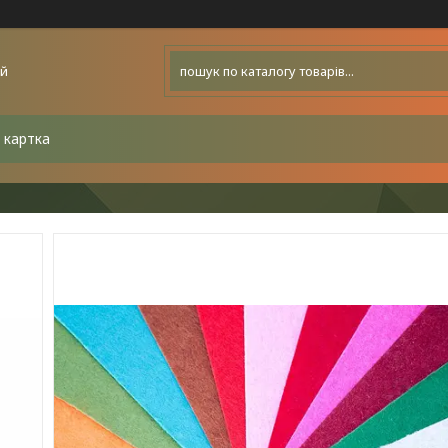
ей
 картка