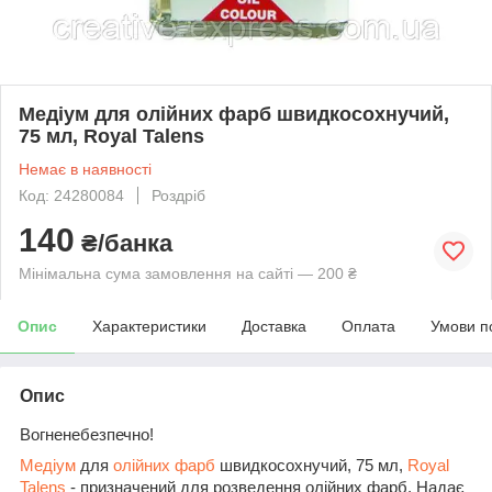
Медіум для олійних фарб швидкосохнучий,
75 мл, Royal Talens
Немає в наявності
Код: 24280084
Роздріб
140
₴/банка
Мінімальна сума замовлення на сайті — 200 ₴
Опис
Характеристики
Доставка
Оплата
Умови п
Опис
Вогненебезпечно!
Медіум
для
олійних фарб
швидкосохнучий, 75 мл,
Royal
Talens
- призначений для розведення олійних фарб. Надає