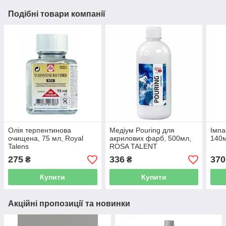
Подібні товари компанії
Олія терпентинова
Медіум Pouring для
Імпа
очищена, 75 мл, Royal
акрилових фарб, 500мл,
140м
Talens
ROSA TALENT
275
336
370
₴
₴
Купити
Купити
Акційні пропозиції та новинки