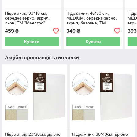
Підрамник, 30*40 см,
Підрамник, 40*50 см,
Підр
середнє зерно, акрил,
MEDIUM, середнє зерно,
MEDI
льон, ТМ "Маестро"
акрил, бавовна, ТМ
акри
''Етюд''
''Етю
459
349
393
₴
₴
Купити
Купити
Акційні пропозиції та новинки
Підрамник, 20*30см, дрібне
Підрамник, 30*40см, дрібне