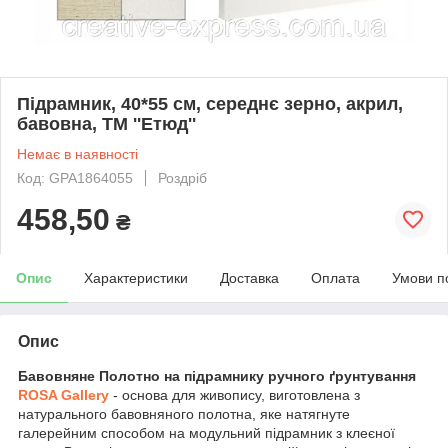
Підрамник, 40*55 см, середнє зерно, акрил,
бавовна, ТМ ''Етюд''
Немає в наявності
Код: GPA1864055
Роздріб
458,50
₴
Опис
Характеристики
Доставка
Оплата
Умови п
Опис
Бавовняне Полотно на підрамнику ручного ґрунтування
ROSA Gallery
- основа для живопису, виготовлена з
натурального бавовняного полотна, яке натягнуте
галерейним способом на модульний підрамник з клеєної