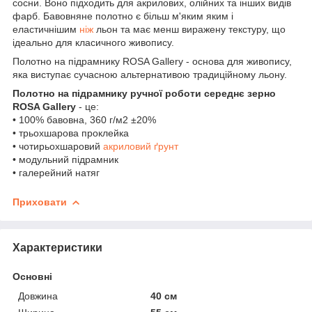
сосни. Воно підходить для акрилових, олійних та інших видів
фарб. Бавовняне полотно є більш м'яким яким і
еластичнішим
ніж
льон та має менш виражену текстуру, що
ідеально для класичного живопису.
Полотно на підрамнику ROSA Gallery - основа для живопису,
яка виступає сучасною альтернативою традиційному льону.
Полотно на підрамнику ручної роботи середнє зерно
ROSA Gallery
- це:
• 100% бавовна, 360 г/м2 ±20%
• трьохшарова проклейка
• чотирьохшаровий
акриловий ґрунт
• модульний підрамник
• галерейний натяг
Приховати
Характеристики
Основні
Довжина
40 см