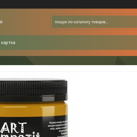
ей
 картка