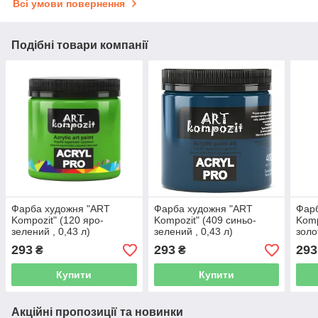
Всі умови повернення
Подібні товари компанії
Фарба художня "ART
Фарба художня "ART
Фар
Kompozit" (120 яро-
Kompozit" (409 синьо-
Komp
зелений , 0,43 л)
зелений , 0,43 л)
золо
293
293
293
₴
₴
Купити
Купити
Акційні пропозиції та новинки