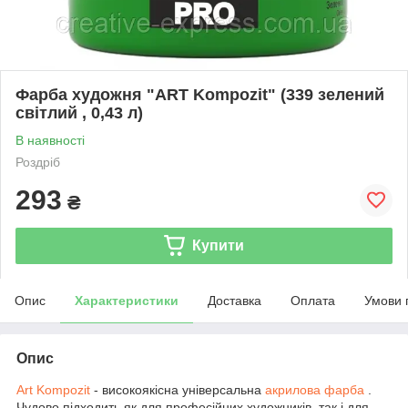
Фарба художня "ART Kompozit" (339 зелений
світлий , 0,43 л)
В наявності
Роздріб
293
₴
Купити
Опис
Характеристики
Доставка
Оплата
Умови 
Опис
Art Kompozit
- високоякісна універсальна
акрилова фарба
.
Чудово підходить як для професійних художників, так і для