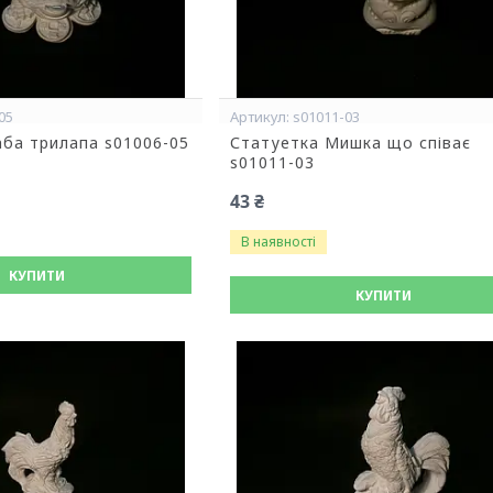
05
s01011-03
ба трилапа s01006-05
Статуетка Мишка що співає
s01011-03
43 ₴
В наявності
КУПИТИ
КУПИТИ