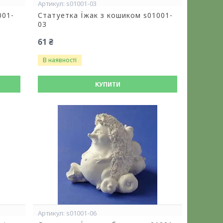
s01001-03
001-
Статуетка Їжак з кошиком s01001-
03
61 ₴
В наявності
КУПИТИ
s01001-06