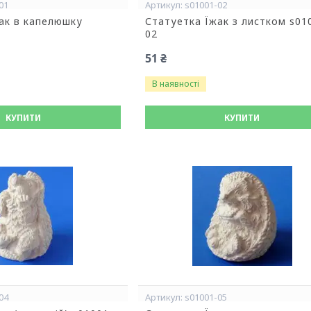
01
s01001-02
ак в капелюшку
Статуетка Їжак з листком s01
02
51 ₴
В наявності
КУПИТИ
КУПИТИ
04
s01001-05