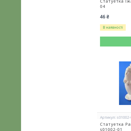
Статуетка Їж
04
46 ₴
В наявності
s01002-
Статуетка Ра
s01002-01