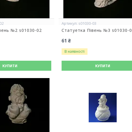
02
s01030-03
вень №2 s01030-02
Статуетка Півень №3 s01030-
61 ₴
В наявності
КУПИТИ
КУПИТИ