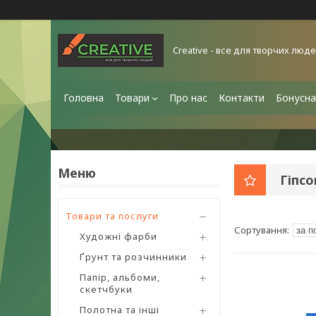
Creative - все для творчих люд
Головна
Товари
Про нас
Контакти
Бонусна
Гіпсо
Товари та послуги
Художні фарби
Ґрунт та розчинники
Папір, альбоми,
скетчбуки
Полотна та інші