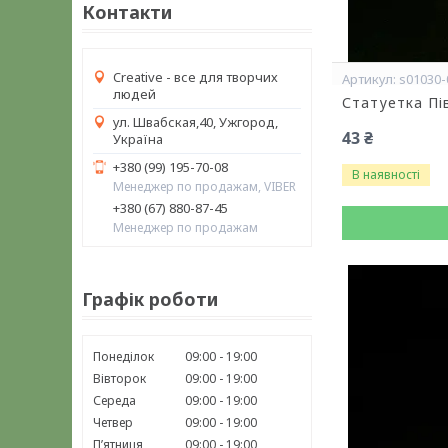
Контакти
Creative - все для творчих
s01030-
людей
Статуетка Пі
ул. Швабская,40, Ужгород,
43 ₴
Україна
+380 (99) 195-70-08
В наявності
Менеджер по продажам, VIBER
+380 (67) 880-87-45
Менеджер по продажам
Графік роботи
Понеділок
09:00
19:00
Вівторок
09:00
19:00
Середа
09:00
19:00
Четвер
09:00
19:00
Пʼятниця
09:00
19:00