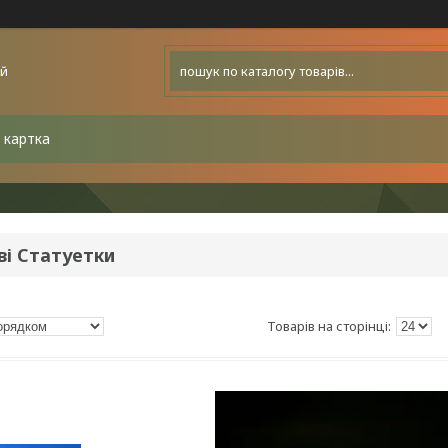
ей
 картка
ві Статуетки