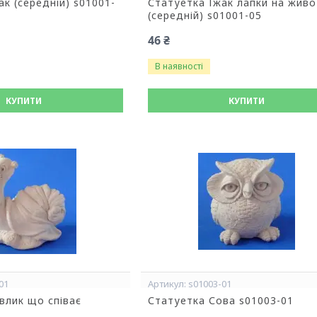
ак (середній) s01001-
Статуетка Їжак лапки на живо
(середній) s01001-05
46 ₴
В наявності
КУПИТИ
КУПИТИ
01
s01003-01
влик що співає
Статуетка Сова s01003-01