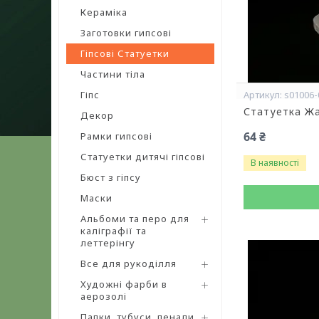
Кераміка
Заготовки гипсові
Гіпсові Статуетки
Частини тіла
Гіпс
s01006-
Статуетка Жа
Декор
64 ₴
Рамки гипсові
Статуетки дитячі гіпсові
В наявності
Бюст з гіпсу
Маски
Альбоми та перо для
каліграфії та
леттерінгу
Все для рукоділля
Художні фарби в
аерозолі
Папки, тубуси, пенали