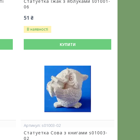
ті
Статуетка Їжак з яблуками s01001-
06
51 ₴
В наявності
КУПИТИ
s01003-02
Статуетка Сова з книгами s01003-
02