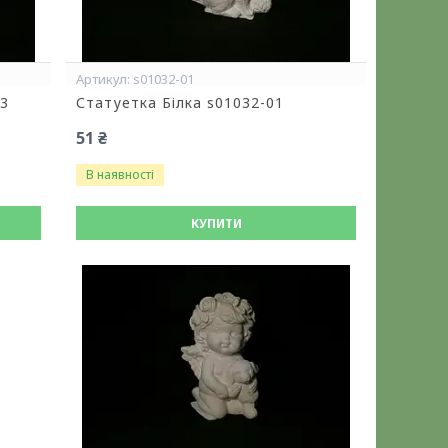
s01032-01
03
Статуетка Білка s01032-01
51 ₴
В наявності
КУПИТИ