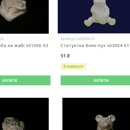
03
s03004-01
ба на жабі s01006-03
Статуетка Вінні-пух s03004-01
51 ₴
В наявності
КУПИТИ
КУПИТИ