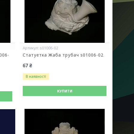
s01006-02
006-
Статуетка Жаба трубач s01006-02
67 ₴
В наявності
КУПИТИ