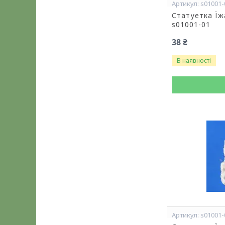
s01001-
Статуетка Їж
s01001-01
38 ₴
В наявності
s01001-