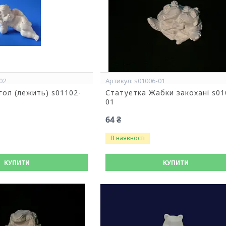
02
s01006-01
гол (лежить) s01102-
Статуетка Жабки закохані s01
01
64 ₴
В наявності
КУПИТИ
КУПИТИ