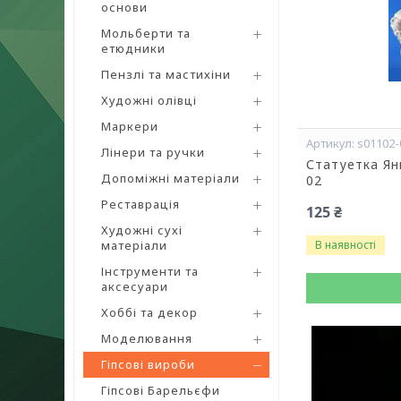
основи
Мольберти та
етюдники
Пензлі та мастихіни
Художні олівці
Маркери
s01102-
Лінери та ручки
Статуетка Ян
Допоміжні матеріали
02
Реставрація
125 ₴
Художні сухі
матеріали
В наявності
Інструменти та
аксесуари
Хоббі та декор
Моделювання
Гіпсові вироби
Гіпсові Барельєфи