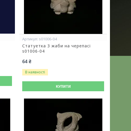
s01006-04
Статуетка 3 жаби на черепасі
s01006-04
64 ₴
В наявності
КУПИТИ