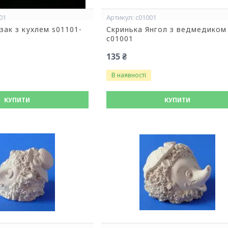
01
c01001
зак з кухлем s01101-
Скринька Янгол з ведмедиком
c01001
135 ₴
В наявності
КУПИТИ
КУПИТИ