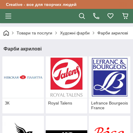
Creative - все для творчих людей
Товари та послуги
Художні фарби
Фарби акрилові
Фарби акрилові
ЗК
Royal Talens
Lefrance Bourgeois
France