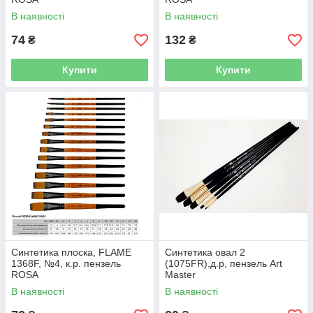
В наявності
В наявності
74
132
₴
₴
Купити
Купити
Синтетика плоска, FLAME
Синтетика овал 2
1368F, №4, к.р. пензель
(1075FR),д.р, пензель Art
ROSA
Master
В наявності
В наявності