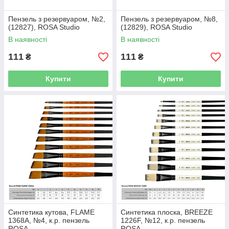
Пензель з резервуаром, №2,
Пензель з резервуаром, №8,
(12827), ROSA Studio
(12829), ROSA Studio
В наявності
В наявності
111
111
₴
₴
Купити
Купити
Синтетика кутова, FLAME
Синтетика плоска, BREEZE
1368А, №4, к.р. пензель
1226F, №12, к.р. пензель
ROSA
ROSA