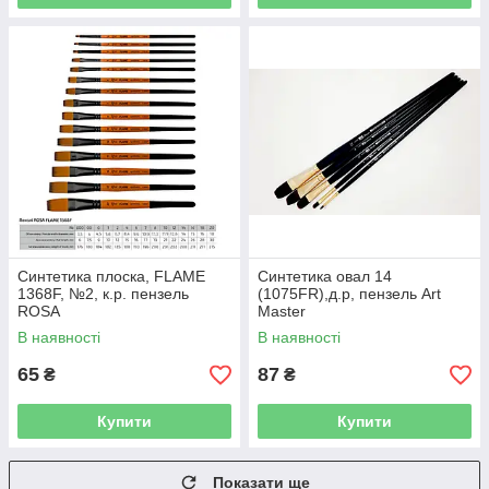
Синтетика плоска, FLAME
Синтетика овал 14
1368F, №2, к.р. пензель
(1075FR),д.р, пензель Art
ROSA
Master
В наявності
В наявності
65
87
₴
₴
Купити
Купити
Показати ще