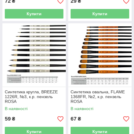
72
29
₴
₴
Купити
Купити
Синтетика кругла, BREEZE
Синтетика овальна, FLAME
1226R, №3, к.р. пензель
1368FR, №2, к.р. пензель
ROSA
ROSA
В наявності
В наявності
59
67
₴
₴
Купити
Купити