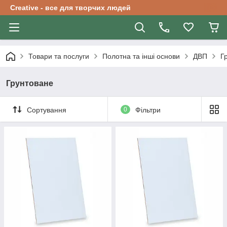
Creative - все для творчих людей
Товари та послуги
Полотна та інші основи
ДВП
Г
Грунтоване
Сортування
0
Фільтри