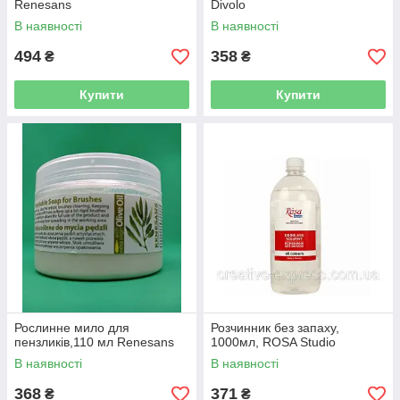
Renesans
Divolo
В наявності
В наявності
494
358
₴
₴
Купити
Купити
Рослинне мило для
Розчинник без запаху,
пензликів,110 мл Renesans
1000мл, ROSA Studio
В наявності
В наявності
368
371
₴
₴