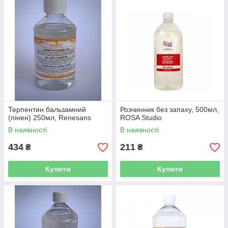
Терпентин бальзамний
Розчинник без запаху, 500мл,
(пінен) 250мл, Renesans
ROSA Studio
В наявності
В наявності
434
211
₴
₴
Купити
Купити