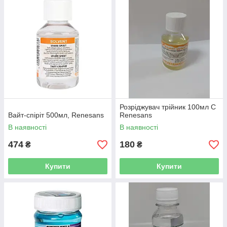
Розріджувач трійник 100мл C
Вайт-спіріт 500мл, Renesans
Renesans
В наявності
В наявності
474
180
₴
₴
Купити
Купити