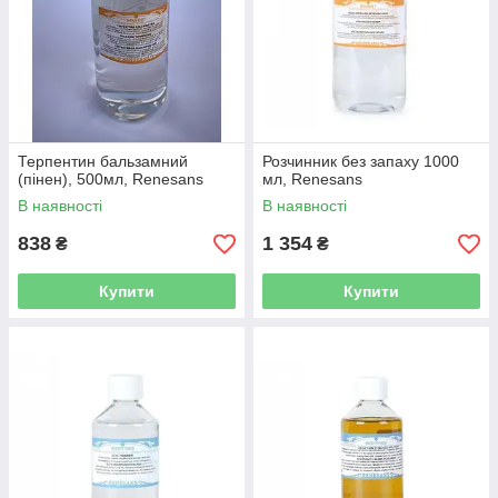
Терпентин бальзамний
Розчинник без запаху 1000
(пінен), 500мл, Renesans
мл, Renesans
В наявності
В наявності
838
1 354
₴
₴
Купити
Купити